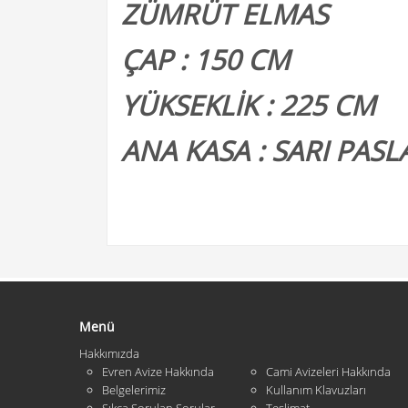
ZÜMRÜT ELMAS
ÇAP : 150 CM
YÜKSEKLİK : 225 CM
ANA KASA : SARI PAS
Menü
Hakkımızda
Evren Avize Hakkında
Cami Avizeleri Hakkında
Belgelerimiz
Kullanım Klavuzları