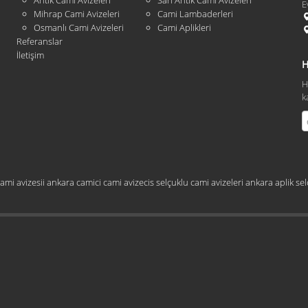
Antik Cami Avizeleri
Sarı Antik Cami Avizeleri
E
Mihrap Cami Avizeleri
Cami Lambaderleri
Osmanlı Cami Avizeleri
Cami Aplikleri
Referanslar
İletişim
H
H
k
ami avizesii
ankara camici
cami avizecis
selçuklu cami avizeleri
ankara aplik
sel