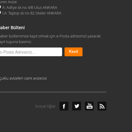
vren Avize
A: Adliye sk no 4/B Ulus ANKARA
İ.A: Taştop sk no 82 Siteler ANKARA
aber Bülteni
aber bültenimize kayıt olmak için e-Posta adresinizi yazarak
ayıt tuşuna basınız.
çuklu avizeleri
cami avizecisi
Sosyal Ağlar