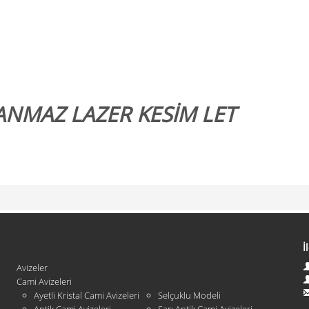
LANMAZ LAZER KESİM LET
İ
Avizeler
Cami Avizeleri
Ayetli Kristal Cami Avizeleri
Selçuklu Modeli