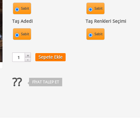
Sabit
Sabit
Taş Adedi
Taş Renkleri Seçimi
Sabit
Sabit
Sepete Ekle
??
FIYAT TALEP ET