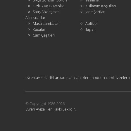
Sıkça Sorulan Sorular
Teslimat
Gizlilik ve Güvenlik
Kullanım Koşulları
Satış Sözleşmesi
İade Şartları
Aksesuarlar
Masa Lambaları
Aplikler
Kasalar
Taşlar
Cam Çeşitleri
evren avize tarihi
ankara cami aplikleri
moderin cami avizeleri
c
© Copyright 1986-2026
Evren Avize Her Hakkı Saklıdır.